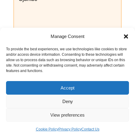
Manage Consent
Tuma ujumbe
To provide the best experiences, we use technologies like cookies to store
and/or access device information. Consenting to these technologies will
allow us to process data such as browsing behavior or unique IDs on this
site. Not consenting or withdrawing consent, may adversely affect certain
Tuma ombi la maombi
features and functions.
Anza Mafunzo ya Biblia
Accept
Mtandaoni
Deny
View preferences
Cookie Policy
Privacy Policy
Contact Us