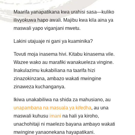
Maarifa yanapatikana kwa urahisi sasa—kuliko
ilivyokuwa hapo awali. Majibu kwa kila aina ya
maswali yapo viganjani mwetu.
Lakini utajuaje ni gani ya kuaminika?
Tovuti moja inasema hivi. Kitabu kinasema vile.
Wazee wako au marafiki wanakueleza vingine.
Inakulazimu kukabiliana na taarifa hizi
zinazokinzana, ambazo wakati mwingine
zinaweza kuchanganya.
Ikiwa unakabiliwa na shida za mahusiano, au
unapambana na masuala ya kifedha
, au una
maswali kuhusu
imani
na hali ya kiroho,
unachohitaji ni maelezo bayana ambayo wakati
mwingine yanaonekana hayapatikani.