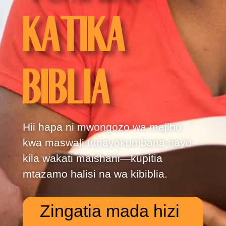
KATIKA
BIBLIA
Hii hapa ni mwongozo wa majibu
kwa maswali tunayokumbana nayo
kila wakati maishani—kupitia
mtazamo halisi na wa kibiblia.
Zingatia mada hizi