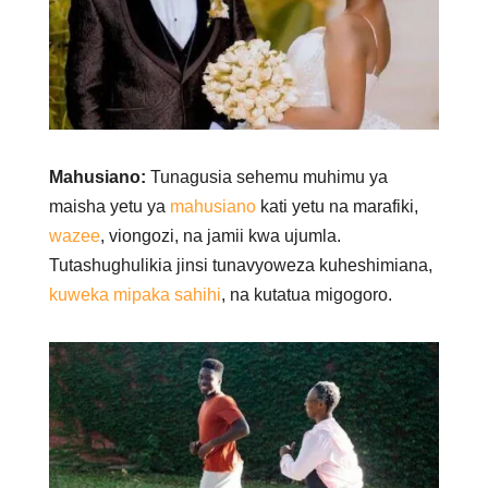
Mahusiano:
Tunagusia sehemu muhimu ya
maisha yetu ya
mahusiano
kati yetu na marafiki,
wazee
, viongozi, na jamii kwa ujumla.
Tutashughulikia jinsi tunavyoweza kuheshimiana,
kuweka mipaka sahihi
, na kutatua migogoro.