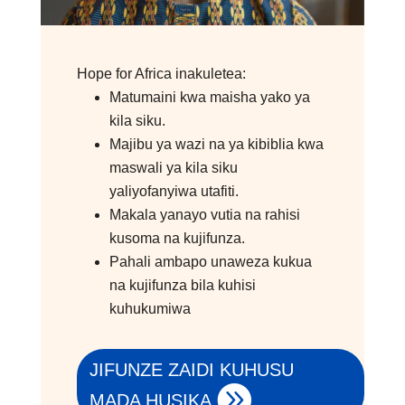
Hope for Africa inakuletea:
Matumaini kwa maisha yako ya
kila siku.
Majibu ya wazi na ya kibiblia kwa
maswali ya kila siku
yaliyofanyiwa utafiti.
Makala yanayo vutia na rahisi
kusoma na kujifunza.
Pahali ambapo unaweza kukua
na kujifunza bila kuhisi
kuhukumiwa
JIFUNZE ZAIDI KUHUSU
MADA HUSIKA