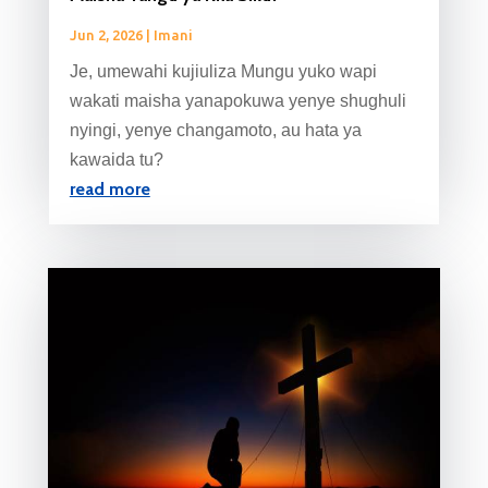
Jun 2, 2026
|
Imani
Je, umewahi kujiuliza Mungu yuko wapi
wakati maisha yanapokuwa yenye shughuli
nyingi, yenye changamoto, au hata ya
kawaida tu?
read more