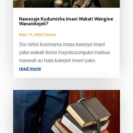
Nawezaje Kudumisha Imani Wakati Wengine
Wananikejeli?
May 11, 2026
|
Imani
Sio rahisi kusimama imara kwenye imani
yako wakati dunia inayokuzunguka inaibua
maswali au hata kukejeli imani yako.
read more