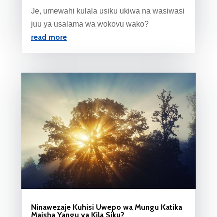
Je, umewahi kulala usiku ukiwa na wasiwasi
juu ya usalama wa wokovu wako?
read more
Ninawezaje Kuhisi Uwepo wa Mungu Katika
Maisha Yangu ya Kila Siku?