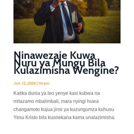
Ninawezaje Kuwa
Nuru ya Mungu Bila
Kulazimisha Wengine?
Jun 12, 2026
|
Imani
Katika dunia ya leo yenye kasi kubwa na
mitazamo mbalimbali, mara nyingi huwa
changamoto kujua jinsi ya kuzungumza kuhusu
Yesu Kristo bila kuonekana kama unalazimisha.