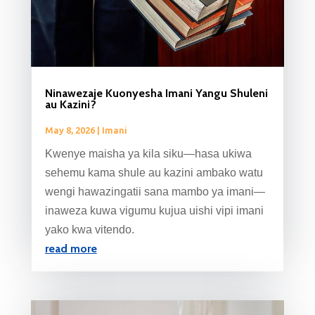
Ninawezaje Kuonyesha Imani Yangu Shuleni
au Kazini?
May 8, 2026
|
Imani
Kwenye maisha ya kila siku—hasa ukiwa
sehemu kama shule au kazini ambako watu
wengi hawazingatii sana mambo ya imani—
inaweza kuwa vigumu kujua uishi vipi imani
yako kwa vitendo.
read more