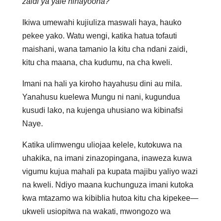
zaidi ya yale ninayoona?
Ikiwa umewahi kujiuliza maswali haya, hauko
pekee yako. Watu wengi, katika hatua tofauti
maishani, wana tamanio la kitu cha ndani zaidi,
kitu cha maana, cha kudumu, na cha kweli.
Imani na hali ya kiroho hayahusu dini au mila.
Yanahusu kuelewa Mungu ni nani, kugundua
kusudi lako, na kujenga uhusiano wa kibinafsi
Naye.
Katika ulimwengu uliojaa kelele, kutokuwa na
uhakika, na imani zinazopingana, inaweza kuwa
vigumu kujua mahali pa kupata majibu yaliyo wazi
na kweli. Ndiyo maana kuchunguza imani kutoka
kwa mtazamo wa kibiblia hutoa kitu cha kipekee—
ukweli usiopitwa na wakati, mwongozo wa