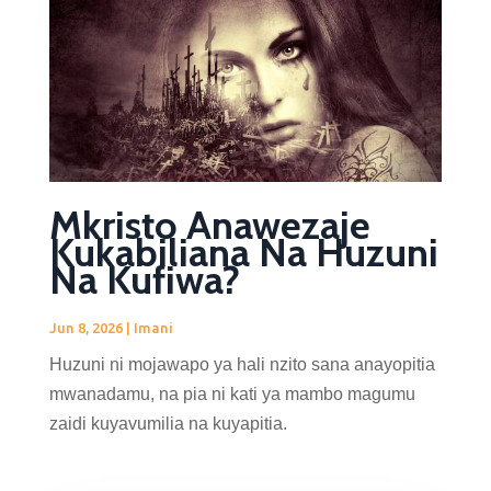
Mkristo Anawezaje
Kukabiliana Na Huzuni
Na Kufiwa?
Jun 8, 2026
|
Imani
Huzuni ni mojawapo ya hali nzito sana anayopitia
mwanadamu, na pia ni kati ya mambo magumu
zaidi kuyavumilia na kuyapitia.