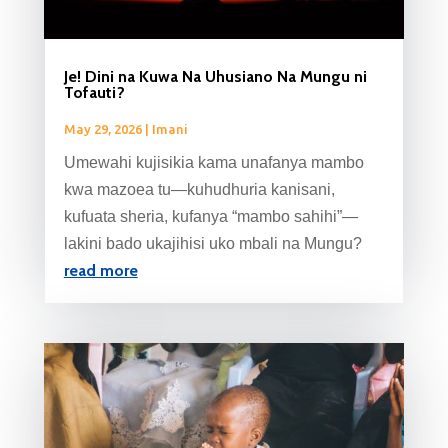
Je! Dini na Kuwa Na Uhusiano Na Mungu ni
Tofauti?
May 29, 2026
|
Imani
Umewahi kujisikia kama unafanya mambo
kwa mazoea tu—kuhudhuria kanisani,
kufuata sheria, kufanya “mambo sahihi”—
lakini bado ukajihisi uko mbali na Mungu?
read more