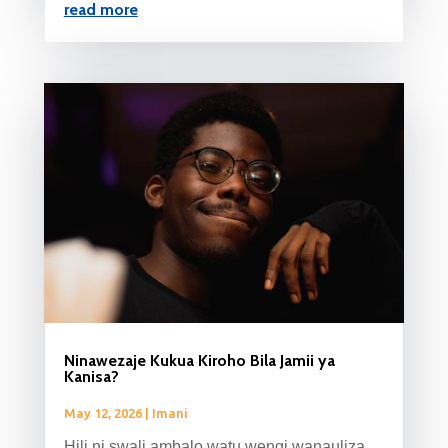
read more
Ninawezaje Kukua Kiroho Bila Jamii ya
Kanisa?
May 12, 2026
|
Imani
Hili ni swali ambalo watu wengi wanauliza