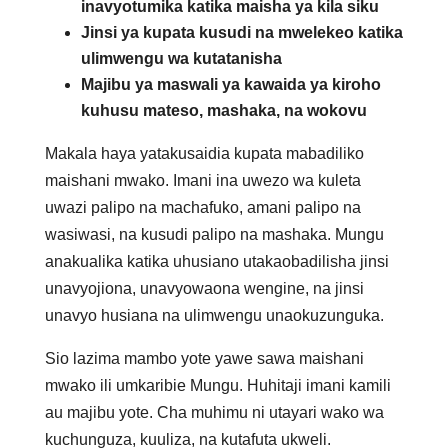
inavyotumika katika maisha ya kila siku
Jinsi ya kupata kusudi na mwelekeo katika
ulimwengu wa kutatanisha
Majibu ya maswali ya kawaida ya kiroho
kuhusu mateso, mashaka, na wokovu
Makala haya yatakusaidia kupata mabadiliko
maishani mwako. Imani ina uwezo wa kuleta
uwazi palipo na machafuko, amani palipo na
wasiwasi, na kusudi palipo na mashaka. Mungu
anakualika katika uhusiano utakaobadilisha jinsi
unavyojiona, unavyowaona wengine, na jinsi
unavyo husiana na ulimwengu unaokuzunguka.
Sio lazima mambo yote yawe sawa maishani
mwako ili umkaribie Mungu. Huhitaji imani kamili
au majibu yote. Cha muhimu ni utayari wako wa
kuchunguza, kuuliza, na kutafuta ukweli.