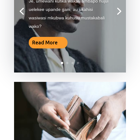
Je, umewahi kufika wakati ambapo hujui
uelekee upande gani, au ukahisi
wasiwasi mkubwa kuhusu mustakabali
wako?
Read More