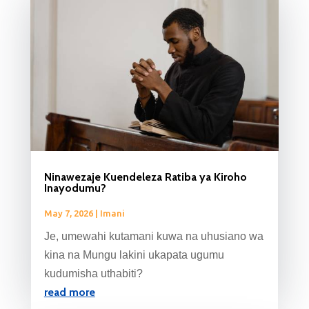
Ninawezaje Kuendeleza Ratiba ya Kiroho
Inayodumu?
May 7, 2026
|
Imani
Je, umewahi kutamani kuwa na uhusiano wa
kina na Mungu lakini ukapata ugumu
kudumisha uthabiti?
read more