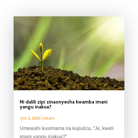
Ni dalili zipi zinaonyesha kwamba imani
yangu inakua?
Jun 3, 2026
|
Imani
Umewahi kusimama na kujiuliza, “Je, kweli
imani yangu inakua?”