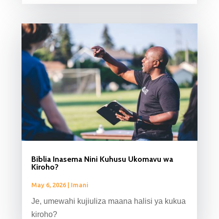
Biblia Inasema Nini Kuhusu Ukomavu wa
Kiroho?
May 6, 2026
|
Imani
Je, umewahi kujiuliza maana halisi ya kukua
kiroho?