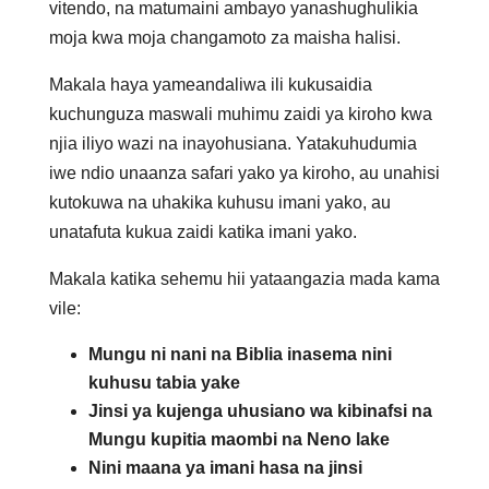
vitendo, na matumaini ambayo yanashughulikia
moja kwa moja changamoto za maisha halisi.
Makala haya yameandaliwa ili kukusaidia
kuchunguza maswali muhimu zaidi ya kiroho kwa
njia iliyo wazi na inayohusiana. Yatakuhudumia
iwe ndio unaanza safari yako ya kiroho, au unahisi
kutokuwa na uhakika kuhusu imani yako, au
unatafuta kukua zaidi katika imani yako.
Makala katika sehemu hii yataangazia mada kama
vile:
Mungu ni nani na Biblia inasema nini
kuhusu tabia yake
Jinsi ya kujenga uhusiano wa kibinafsi na
Mungu kupitia maombi na Neno lake
Nini maana ya imani hasa na jinsi