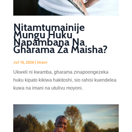
Nitamtumainije
Mungu Huku
Napambana Na
Gharama Za Maisha?
Jul 10, 2026
|
Imani
Ukweli ni kwamba, gharama zinapoongezeka
huku kipato kikiwa hakitoshi, sio rahisi kuendelea
kuwa na imani na utulivu moyoni.