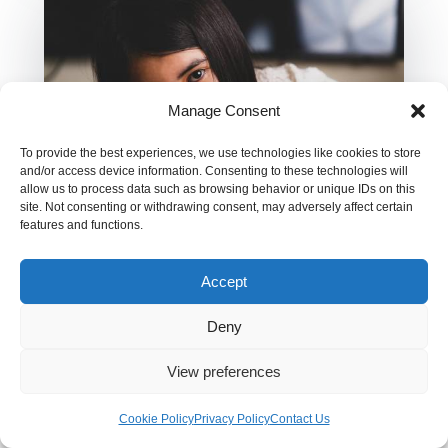
Manage Consent
To provide the best experiences, we use technologies like cookies to store
and/or access device information. Consenting to these technologies will
allow us to process data such as browsing behavior or unique IDs on this
site. Not consenting or withdrawing consent, may adversely affect certain
features and functions.
Kumhusisha Mungu Katika Maamuzi ya Kila
Accept
Siku?
Deny
Feb 13, 2026
|
Imani
,
Maisha ya Mwanafunzi
Kila siku, tunakabiliana na maamuzi
View preferences
yasiyoisha—baadhi madogo na ya kawaida,
mengine yakibadilisha maisha.
Cookie Policy
Privacy Policy
Contact Us
read more