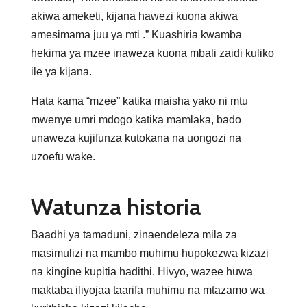
akiwa ameketi, kijana hawezi kuona akiwa
amesimama juu ya mti .” Kuashiria kwamba
hekima ya mzee inaweza kuona mbali zaidi kuliko
ile ya kijana.
Hata kama “mzee” katika maisha yako ni mtu
mwenye umri mdogo katika mamlaka, bado
unaweza kujifunza kutokana na uongozi na
uzoefu wake.
Watunza historia
Baadhi ya tamaduni, zinaendeleza mila za
masimulizi na mambo muhimu hupokezwa kizazi
na kingine kupitia hadithi. Hivyo, wazee huwa
maktaba iliyojaa taarifa muhimu na mtazamo wa