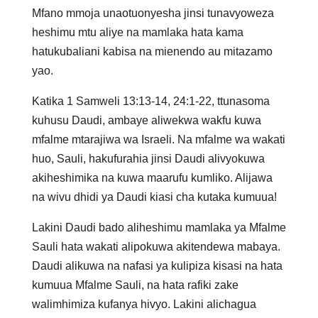
Mfano mmoja unaotuonyesha jinsi tunavyoweza
heshimu mtu aliye na mamlaka hata kama
hatukubaliani kabisa na mienendo au mitazamo
yao.
Katika 1 Samweli 13:13-14, 24:1-22, ttunasoma
kuhusu Daudi, ambaye aliwekwa wakfu kuwa
mfalme mtarajiwa wa Israeli. Na mfalme wa wakati
huo, Sauli, hakufurahia jinsi Daudi alivyokuwa
akiheshimika na kuwa maarufu kumliko. Alijawa
na wivu dhidi ya Daudi kiasi cha kutaka kumuua!
Lakini Daudi bado aliheshimu mamlaka ya Mfalme
Sauli hata wakati alipokuwa akitendewa mabaya.
Daudi alikuwa na nafasi ya kulipiza kisasi na hata
kumuua Mfalme Sauli, na hata rafiki zake
walimhimiza kufanya hivyo. Lakini alichagua