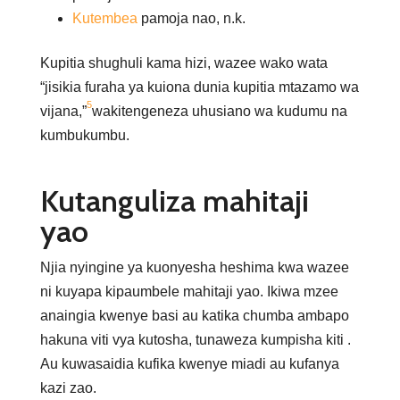
Kutembea
pamoja nao, n.k.
Kupitia shughuli kama hizi, wazee wako wata
“jisikia furaha ya kuiona dunia kupitia mtazamo wa
5
vijana,”
wakitengeneza uhusiano wa kudumu na
kumbukumbu.
Kutanguliza mahitaji
yao
Njia nyingine ya kuonyesha heshima kwa wazee
ni kuyapa kipaumbele mahitaji yao. Ikiwa mzee
anaingia kwenye basi au katika chumba ambapo
hakuna viti vya kutosha, tunaweza kumpisha kiti .
Au kuwasaidia kufika kwenye miadi au kufanya
kazi zao.