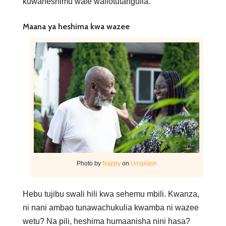
kuwaheshimu wale waliotutangulia.
Maana ya heshima kwa wazee
Photo by
Nappy
on
Unsplash
Hebu tujibu swali hili kwa sehemu mbili. Kwanza,
ni nani ambao tunawachukulia kwamba ni wazee
wetu? Na pili, heshima humaanisha nini hasa?