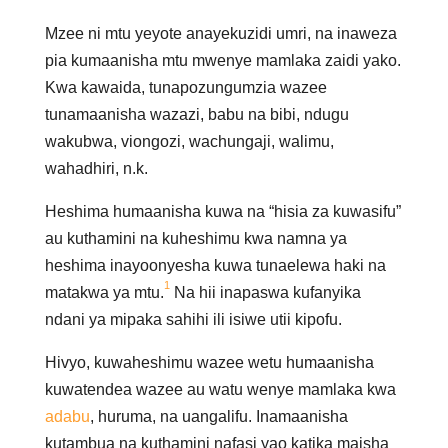
Mzee ni mtu yeyote anayekuzidi umri, na inaweza
pia kumaanisha mtu mwenye mamlaka zaidi yako.
Kwa kawaida, tunapozungumzia wazee
tunamaanisha wazazi, babu na bibi, ndugu
wakubwa, viongozi, wachungaji, walimu,
wahadhiri, n.k.
Heshima humaanisha kuwa na “hisia za kuwasifu”
au kuthamini na kuheshimu kwa namna ya
heshima inayoonyesha kuwa tunaelewa haki na
1
matakwa ya mtu.
Na hii inapaswa kufanyika
ndani ya mipaka sahihi ili isiwe utii kipofu.
Hivyo, kuwaheshimu wazee wetu humaanisha
kuwatendea wazee au watu wenye mamlaka kwa
adabu
, huruma, na uangalifu. Inamaanisha
kutambua na kuthamini nafasi yao katika maisha