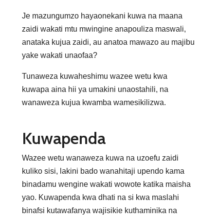
Je mazungumzo hayaonekani kuwa na maana
zaidi wakati mtu mwingine anapouliza maswali,
anataka kujua zaidi, au anatoa mawazo au majibu
yake wakati unaofaa?
Tunaweza kuwaheshimu wazee wetu kwa
kuwapa aina hii ya umakini unaostahili, na
wanaweza kujua kwamba wamesikilizwa.
Kuwapenda
Wazee wetu wanaweza kuwa na uzoefu zaidi
kuliko sisi, lakini bado wanahitaji upendo kama
binadamu wengine wakati wowote katika maisha
yao. Kuwapenda kwa dhati na si kwa maslahi
binafsi kutawafanya wajisikie kuthaminika na