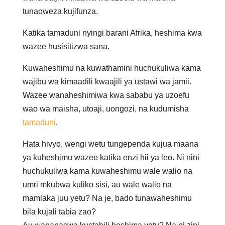
tunaoweza kujifunza.
Katika tamaduni nyingi barani Afrika, heshima kwa
wazee husisitizwa sana.
Kuwaheshimu na kuwathamini huchukuliwa kama
wajibu wa kimaadili kwaajili ya ustawi wa jamii.
Wazee wanaheshimiwa kwa sababu ya uzoefu
wao wa maisha, utoaji, uongozi, na kudumisha
tamaduni
.
Hata hivyo, wengi wetu tungependa kujua maana
ya kuheshimu wazee katika enzi hii ya leo. Ni nini
huchukuliwa kama kuwaheshimu wale walio na
umri mkubwa kuliko sisi, au wale walio na
mamlaka juu yetu? Na je, bado tunawaheshimu
bila kujali tabia zao?