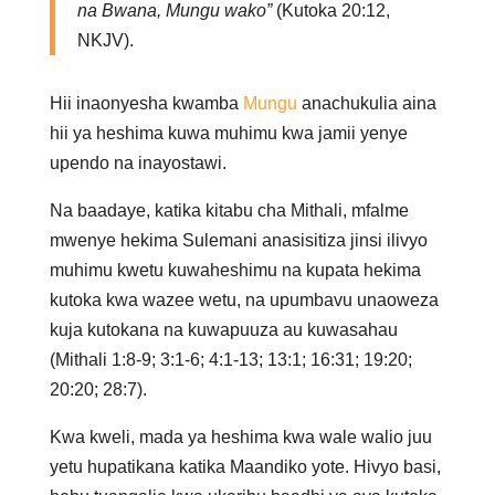
na Bwana, Mungu wako”
(Kutoka 20:12,
NKJV).
Hii inaonyesha kwamba
Mungu
anachukulia aina
hii ya heshima kuwa muhimu kwa jamii yenye
upendo na inayostawi.
Na baadaye, katika kitabu cha Mithali, mfalme
mwenye hekima Sulemani anasisitiza jinsi ilivyo
muhimu kwetu kuwaheshimu na kupata hekima
kutoka kwa wazee wetu, na upumbavu unaoweza
kuja kutokana na kuwapuuza au kuwasahau
(Mithali 1:8-9; 3:1-6; 4:1-13; 13:1; 16:31; 19:20;
20:20; 28:7).
Kwa kweli, mada ya heshima kwa wale walio juu
yetu hupatikana katika Maandiko yote. Hivyo basi,