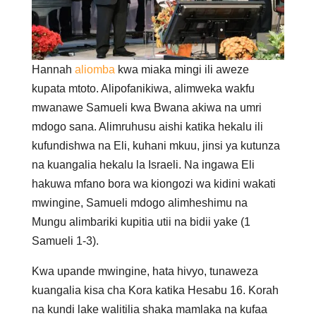
Hannah
aliomba
kwa miaka mingi ili aweze
kupata mtoto. Alipofanikiwa, alimweka wakfu
mwanawe Samueli kwa Bwana akiwa na umri
mdogo sana. Alimruhusu aishi katika hekalu ili
kufundishwa na Eli, kuhani mkuu, jinsi ya kutunza
na kuangalia hekalu la Israeli. Na ingawa Eli
hakuwa mfano bora wa kiongozi wa kidini wakati
mwingine, Samueli mdogo alimheshimu na
Mungu alimbariki kupitia utii na bidii yake (1
Samueli 1-3).
Kwa upande mwingine, hata hivyo, tunaweza
kuangalia kisa cha Kora katika Hesabu 16. Korah
na kundi lake walitilia shaka mamlaka na kufaa