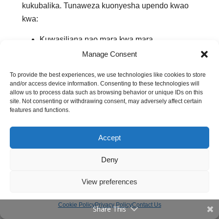
kukubalika. Tunaweza kuonyesha upendo kwao
kwa:
Kuwasiliana nao mara kwa mara
Kuwaruhusu kuwa na muda pamoja na
Manage Consent
watoto wetu.
To provide the best experiences, we use technologies like cookies to store
Kuwaonyesha upendo
and/or access device information. Consenting to these technologies will
Kuheshimu maoni yao, mambo
allow us to process data such as browsing behavior or unique IDs on this
site. Not consenting or withdrawing consent, may adversely affect certain
wanayopendelea na chaguzi wao, hata kama
features and functions.
hatukubaliani nao
Accept
Kwa mfano, fikiria kwamba wewe ni kijana
unayejiandaa kwa chuo. Na unakutana na wazee
Deny
ambao wana msimamo kuhusu desturi zao
zinazohimiza
ndoa
za mapema.
View preferences
Hawakuwahi kwenda shule na hawaoni umuhimu
Cookie Policy
Privacy Policy
Contact Us
Share This
wa kuwa na elimu rasmi.