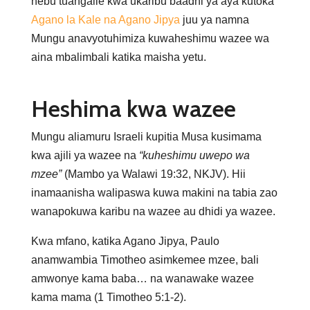
hebu tuangalie kwa ukaribu baadhi ya aya kutoka
Agano la Kale na Agano Jipya
juu ya namna
Mungu anavyotuhimiza kuwaheshimu wazee wa
aina mbalimbali katika maisha yetu.
Heshima kwa wazee
Mungu aliamuru Israeli kupitia Musa kusimama
kwa ajili ya wazee na
“kuheshimu uwepo wa
mzee”
(Mambo ya Walawi 19:32, NKJV). Hii
inamaanisha walipaswa kuwa makini na tabia zao
wanapokuwa karibu na wazee au dhidi ya wazee.
Kwa mfano, katika Agano Jipya, Paulo
anamwambia Timotheo asimkemee mzee, bali
amwonye kama baba… na wanawake wazee
kama mama (1 Timotheo 5:1-2).