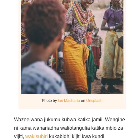
Photo by
Ian Macharia
on
Unsplash
Wazee wana jukumu kubwa katika jamii. Wengine
ni kama wanariadha waliotangulia katika mbio za
vijiti,
wakisubiri
kukabidhi kijiti kwa kundi