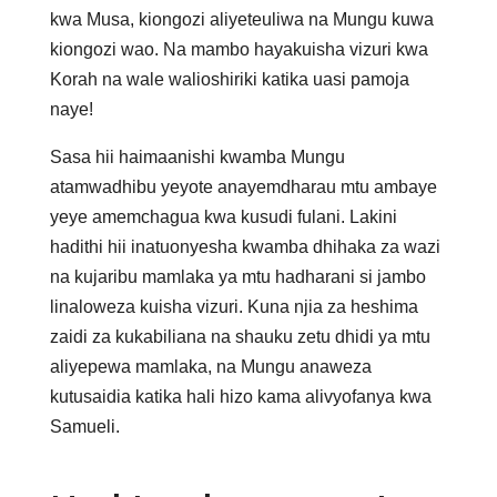
kwa Musa, kiongozi aliyeteuliwa na Mungu kuwa
kiongozi wao. Na mambo hayakuisha vizuri kwa
Korah na wale walioshiriki katika uasi pamoja
naye!
Sasa hii haimaanishi kwamba Mungu
atamwadhibu yeyote anayemdharau mtu ambaye
yeye amemchagua kwa kusudi fulani. Lakini
hadithi hii inatuonyesha kwamba dhihaka za wazi
na kujaribu mamlaka ya mtu hadharani si jambo
linaloweza kuisha vizuri. Kuna njia za heshima
zaidi za kukabiliana na shauku zetu dhidi ya mtu
aliyepewa mamlaka, na Mungu anaweza
kutusaidia katika hali hizo kama alivyofanya kwa
Samueli.