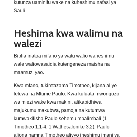
kutunza uaminifu wake na kuheshimu nafasi ya
Sauli
Heshima kwa walimu na
walezi
Biblia inatoa mifano ya watu walio waheshimu
wale waliowasaidia kutengeneza maisha na
maamuzi yao.
Kwa mfano, tukimtazama Timotheo, kijana aliye
lelewa na Mtume Paulo. Kwa kufuata mwongozo
wa mlezi wake kwa makini, alikabidhiwa
majukumu makubwa, pamoja na kutumwa
kumwakilisha Paulo sehemu mbalimbali (1
Timotheo 1:1-4; 1 Wathesalonike 3:2). Paulo
aliona namna Timotheo alivyo iheshimu imani ya