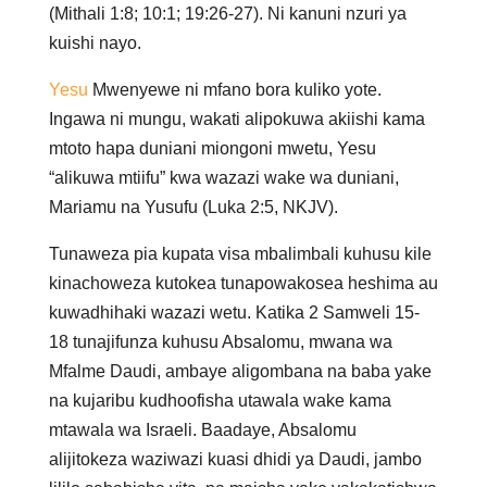
(Mithali 1:8; 10:1; 19:26-27). Ni kanuni nzuri ya
kuishi nayo.
Yesu
Mwenyewe ni mfano bora kuliko yote.
Ingawa ni mungu, wakati alipokuwa akiishi kama
mtoto hapa duniani miongoni mwetu, Yesu
“alikuwa mtiifu” kwa wazazi wake wa duniani,
Mariamu na Yusufu (Luka 2:5, NKJV).
Tunaweza pia kupata visa mbalimbali kuhusu kile
kinachoweza kutokea tunapowakosea heshima au
kuwadhihaki wazazi wetu. Katika 2 Samweli 15-
18 tunajifunza kuhusu Absalomu, mwana wa
Mfalme Daudi, ambaye aligombana na baba yake
na kujaribu kudhoofisha utawala wake kama
mtawala wa Israeli. Baadaye, Absalomu
alijitokeza waziwazi kuasi dhidi ya Daudi, jambo