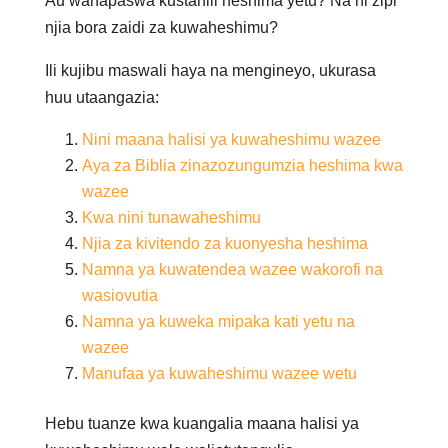
Au wanapaswa kustahili heshima yetu? Na ni zipi
njia bora zaidi za kuwaheshimu?
Ili kujibu maswali haya na mengineyo, ukurasa
huu utaangazia:
Nini maana halisi ya kuwaheshimu wazee
Aya za Biblia zinazozungumzia heshima kwa
wazee
Kwa nini tunawaheshimu
Njia za kivitendo za kuonyesha heshima
Namna ya kuwatendea wazee wakorofi na
wasiovutia
Namna ya kuweka mipaka kati yetu na
wazee
Manufaa ya kuwaheshimu wazee wetu
Hebu tuanze kwa kuangalia maana halisi ya