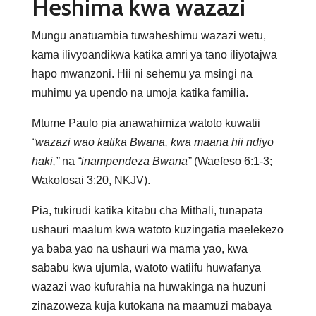
Heshima kwa wazazi
Mungu anatuambia tuwaheshimu wazazi wetu,
kama ilivyoandikwa katika amri ya tano iliyotajwa
hapo mwanzoni. Hii ni sehemu ya msingi na
muhimu ya upendo na umoja katika familia.
Mtume Paulo pia anawahimiza watoto kuwatii
“wazazi wao katika Bwana, kwa maana hii ndiyo
haki,”
na
“inampendeza Bwana”
(Waefeso 6:1-3;
Wakolosai 3:20, NKJV).
Pia, tukirudi katika kitabu cha Mithali, tunapata
ushauri maalum kwa watoto kuzingatia maelekezo
ya baba yao na ushauri wa mama yao, kwa
sababu kwa ujumla, watoto watiifu huwafanya
wazazi wao kufurahia na huwakinga na huzuni
zinazoweza kuja kutokana na maamuzi mabaya