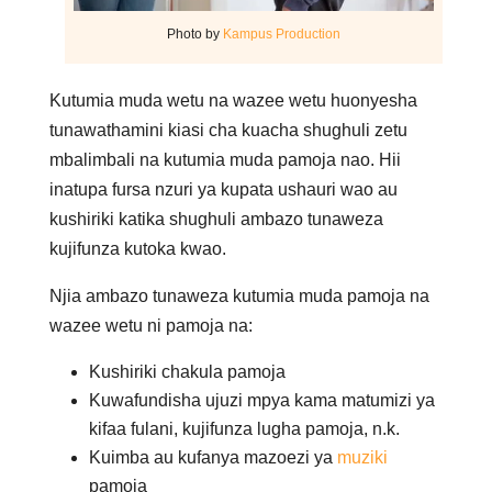
Photo by
Kampus Production
Kutumia muda wetu na wazee wetu huonyesha
tunawathamini kiasi cha kuacha shughuli zetu
mbalimbali na kutumia muda pamoja nao. Hii
inatupa fursa nzuri ya kupata ushauri wao au
kushiriki katika shughuli ambazo tunaweza
kujifunza kutoka kwao.
Njia ambazo tunaweza kutumia muda pamoja na
wazee wetu ni pamoja na:
Kushiriki chakula pamoja
Kuwafundisha ujuzi mpya kama matumizi ya
kifaa fulani, kujifunza lugha pamoja, n.k.
Kuimba au kufanya mazoezi ya
muziki
pamoja