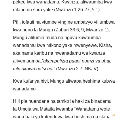
pekee kwa wanadamu. Kwanza, aliwaumba kwa
mfano na sura yake (Mwanzo 1:26-27; 5:1).
Pili, tofauti na viumbe vingine ambavyo viliumbwa
kwa neno la Mungu (Zaburi 33:6, 9; Mwanzo 1),
Mungu alitumia muda na nguvu kuwaumba
wanadamu kwa mikono yake mwenyewe. Kisha,
akainama karibu na mwanadamu wa kwanza
aliyemuumba,
”akampulizia puani pumzi ya uhai;
mtu akawa nafsi hai”
(Mwanzo 2:7, NKJV).
Kwa kufanya hivi, Mungu aliwapa heshima kubwa
wanadamu
Hili pia huendana na tamko la haki za binadamu
la Umoja wa Mataifa kwamba “Wanadamu wote
3
wana haki ya kutendewa kwa heshima na staha.”