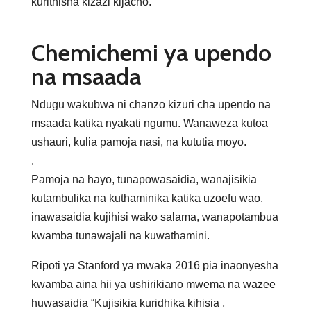
kurithisha kizazi kijacho.
Chemichemi ya upendo
na msaada
Ndugu wakubwa ni chanzo kizuri cha upendo na
msaada katika nyakati ngumu. Wanaweza kutoa
ushauri, kulia pamoja nasi, na kututia moyo.
.
Pamoja na hayo, tunapowasaidia, wanajisikia
kutambulika na kuthaminika katika uzoefu wao.
inawasaidia kujihisi wako salama, wanapotambua
kwamba tunawajali na kuwathamini.
Ripoti ya Stanford ya mwaka 2016 pia inaonyesha
kwamba aina hii ya ushirikiano mwema na wazee
huwasaidia “Kujisikia kuridhika kihisia ,