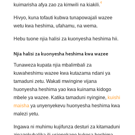
4
kuimarisha afya zao za kimwili na kiakili.
Hivyo, kuna tofauti kubwa tunapowajali wazee
wetu kwa heshima, ufahamu, na wema.
Hebu tuone njia halisi za kuonyesha heshima hii.
Njia halisi za kuonyesha heshima kwa wazee
Tunaweza kupata njia mbalimbali za
kuwaheshimu wazee kwa kutazama ndani ya
tamaduni zetu. Wakati mwingine vijana
huonyesha heshima yao kwa kuinama kidogo
mbele ya wazee. Katika tamaduni nyingine,
kuishi
maisha
ya unyenyekevu huonyesha heshima kwa
malezi yetu.
Ingawa ni muhimu kujifunza desturi za kitamaduni
zinazokubalika ili usionekane kukosa heshima,