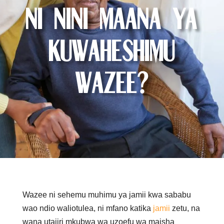
Ni Nini Maana ya
Kuwaheshimu
Wazee?
Wazee ni sehemu muhimu ya jamii kwa sababu
wao ndio waliotulea, ni mfano katika
jamii
zetu, na
wana utajiri mkubwa wa uzoefu wa maisha