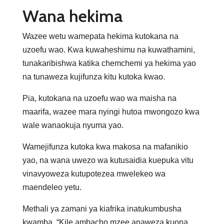
Wana hekima
Wazee wetu wamepata hekima kutokana na
uzoefu wao. Kwa kuwaheshimu na kuwathamini,
tunakaribishwa katika chemchemi ya hekima yao
na tunaweza kujifunza kitu kutoka kwao.
Pia, kutokana na uzoefu wao wa maisha na
maarifa, wazee mara nyingi hutoa mwongozo kwa
wale wanaokuja nyuma yao.
Wamejifunza kutoka kwa makosa na mafanikio
yao, na wana uwezo wa kutusaidia kuepuka vitu
vinavyoweza kutupotezea mwelekeo wa
maendeleo yetu.
Methali ya zamani ya kiafrika inatukumbusha
kwamba, “Kile ambacho mzee anaweza kuona