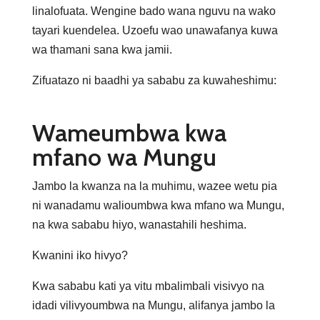
linalofuata. Wengine bado wana nguvu na wako
tayari kuendelea. Uzoefu wao unawafanya kuwa
wa thamani sana kwa jamii.
Zifuatazo ni baadhi ya sababu za kuwaheshimu:
Wameumbwa kwa
mfano wa Mungu
Jambo la kwanza na la muhimu, wazee wetu pia
ni wanadamu walioumbwa kwa mfano wa Mungu,
na kwa sababu hiyo, wanastahili heshima.
Kwanini iko hivyo?
Kwa sababu kati ya vitu mbalimbali visivyo na
idadi vilivyoumbwa na Mungu, alifanya jambo la