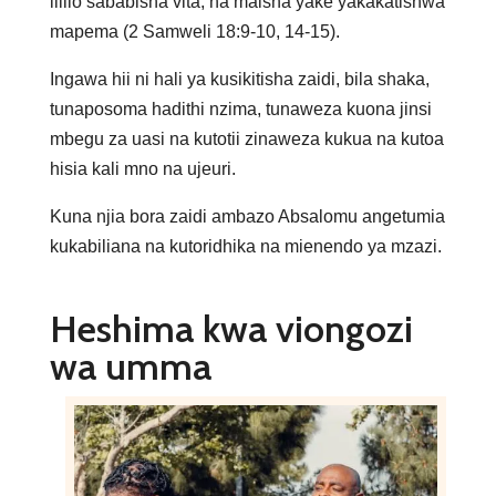
lililo sababisha vita, na maisha yake yakakatishwa
mapema (2 Samweli 18:9-10, 14-15).
Ingawa hii ni hali ya kusikitisha zaidi, bila shaka,
tunaposoma hadithi nzima, tunaweza kuona jinsi
mbegu za uasi na kutotii zinaweza kukua na kutoa
hisia kali mno na ujeuri.
Kuna njia bora zaidi ambazo Absalomu angetumia
kukabiliana na kutoridhika na mienendo ya mzazi.
Heshima kwa viongozi
wa umma