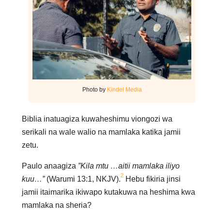
Photo by
Kindel Media
Biblia inatuagiza kuwaheshimu viongozi wa
serikali na wale walio na mamlaka katika jamii
zetu.
Paulo anaagiza
”Kila mtu …aitii mamlaka iliyo
2
kuu…”
(Warumi 13:1, NKJV).
Hebu fikiria jinsi
jamii itaimarika ikiwapo kutakuwa na heshima kwa
mamlaka na sheria?