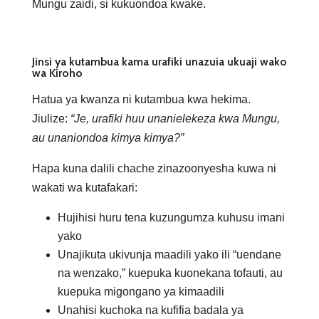
Mungu zaidi, si kukuondoa kwake.
Jinsi ya kutambua kama urafiki unazuia ukuaji wako
wa Kiroho
Hatua ya kwanza ni kutambua kwa hekima.
Jiulize:
“Je, urafiki huu unanielekeza kwa Mungu,
au unaniondoa kimya kimya?”
Hapa kuna dalili chache zinazoonyesha kuwa ni
wakati wa kutafakari:
Hujihisi huru tena kuzungumza kuhusu imani
yako
Unajikuta ukivunja maadili yako ili “uendane
na wenzako,” kuepuka kuonekana tofauti, au
kuepuka migongano ya kimaadili
Unahisi kuchoka na kufifia badala ya