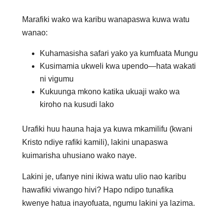
Marafiki wako wa karibu wanapaswa kuwa watu
wanao:
Kuhamasisha safari yako ya kumfuata Mungu
Kusimamia ukweli kwa upendo—hata wakati
ni vigumu
Kukuunga mkono katika ukuaji wako wa
kiroho na kusudi lako
Urafiki huu hauna haja ya kuwa mkamilifu (kwani
Kristo ndiye rafiki kamili), lakini unapaswa
kuimarisha uhusiano wako naye.
Lakini je, ufanye nini ikiwa watu ulio nao karibu
hawafiki viwango hivi? Hapo ndipo tunafika
kwenye hatua inayofuata, ngumu lakini ya lazima.