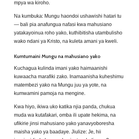
mpya wa kiroho.
Na kumbuka: Mungu haondoi ushawishi hatari tu
— bali pia anafungua nafasi kwa mahusiano
yatakayoinua roho yako, kuthibitisha utambulisho
wako ndani ya Kristo, na kuleta amani ya kweli.
Kumtumaini Mungu na mahusiano yako
Kuchagua kulinda imani yako haimaanishi
kuwaacha marafiki zako. Inamaanisha kuheshimu
matembezi yako na Mungu juu ya yote, na
kumwamini pamoja na mengine.
Kwa hiyo, ikiwa uko katika njia panda, chukua
muda wa kutafakari, omba ili upate hekima, na
ufikirie jinsi mahusiano yako yanavyoboresha
maisha yako ya baadaye. Jiulize: Je, hii