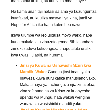
inanisaidia kukua, au kunivuta mbali naye?
Na kama unahitaji nafasi salama ya kuzungumza,
kutafakari, au kuuliza maswali ya kina, jamii ya
Hope for Africa iko hapa kutembea nawe.
Ikiwa ujumbe wa leo uligusa moyo wako, hapa
kuna makala tatu zinazotegemea Biblia ambazo
zimekusudiwa kukuongoza unapotafuta urafiki
kwa uwazi, ujasiri, na huruma:
Jinsi ya Kuwa na Ushawishi Mzuri kwa
Marafiki Wako:
Gundua jinsi imani yako
inaweza kuwa nuru katika mahusiano yako.
Makala haya yanachunguza njia zinazofaa,
zinazofanana na za Kristo za kuonyesha
upendo wa Mungu, hata wakati wengine
wanaweza wasishiriki maadili yako.