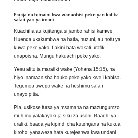
Faraja na tumaini kwa wanaohisi peke yao katika
safari yao ya imani
Kuachilia au kujitenga si jambo rahisi kamwe.
Huenda ukakumbwa na hatia, huzuni, au hofu ya
kuwa peke yako. Lakini hata wakati urafiki
unapoisha, Mungu hakuachi peke yako.
Yesu alituita marafiki wake (Yohana 15:15), na
hiyo inamaanisha hauko peke yako kweli kabisa.
Tegemea uwepo wake na heshimu safari
unayoipitia.
Pia, usikose fursa ya msamaha na mazungumzo
muhimu yatakayokuja siku za usoni. Baadhi ya
urafiki, baada ya kipindi cha kutengana na kukua
kiroho, yanaweza hata kurejeshwa kwa undani