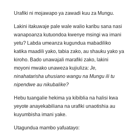
Urafiki ni mojawapo ya zawadi kuu za Mungu.
Lakini itakuwaje pale wale walio karibu sana nasi
wanapoanza kutuondoa kwenye msingi wa imani
yetu? Labda umeanza kugundua mabadiliko
katika maadili yako, tabia zako, au shauku yako ya
kiroho. Bado unawajali marafiki zako, lakini
moyoni mwako unaweza kujiuliza:
Je,
ninahatarisha uhusiano wangu na Mungu ili tu
nipendwe au nikubalike?
Hebu tuangalie hekima ya kibiblia na halisi kwa
yeyote anayekabiliana na urafiki unaotishia au
kuyumbisha imani yake.
Utagundua mambo yafuatayo: