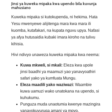
Jinsi ya kuweka mipaka kwa upendo bila kuvunja
mahusiano
Kuweka mipaka si kutokupenda, ni hekima. Hata
Yesu mwenyewe alijitenga mara kwa mara ili
kuomba, kutafakari, na kupata nguvu upya. Nafasi
ya afya hutusaidia kubaki imara kiroho na tulivu
kihisia.
Hivi ndivyo unaweza kuweka mipaka kwa neema:
Kuwa mkweli, si mkali:
Eleza kwa upole
jinsi baadhi ya maamuzi yao yanavyoathiri
safari yako ya kumfuata Mungu.
Eleza maadili yako waziwazi:
Waambie
kuwa uamuzi wako unatokana na upendo, si
kuhukumu.
Punguza muda unaotumia kwenye mazingira
yanayokuvuruga amani ya moyo.