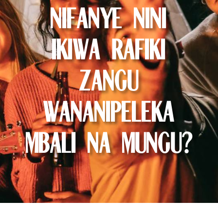
Nifanye Nini
Ikiwa Rafiki
Zangu
Wananipeleka
Mbali na Mungu?