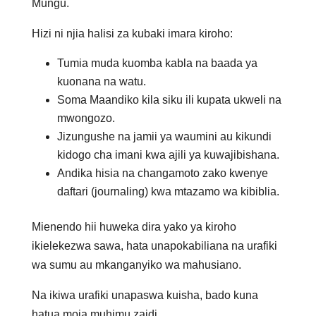
Mungu.
Hizi ni njia halisi za kubaki imara kiroho:
Tumia muda kuomba kabla na baada ya
kuonana na watu.
Soma Maandiko kila siku ili kupata ukweli na
mwongozo.
Jizungushe na jamii ya waumini au kikundi
kidogo cha imani kwa ajili ya kuwajibishana.
Andika hisia na changamoto zako kwenye
daftari (journaling) kwa mtazamo wa kibiblia.
Mienendo hii huweka dira yako ya kiroho
ikielekezwa sawa, hata unapokabiliana na urafiki
wa sumu au mkanganyiko wa mahusiano.
Na ikiwa urafiki unapaswa kuisha, bado kuna
hatua moja muhimu zaidi.