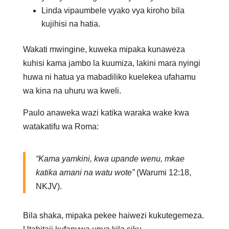
Linda vipaumbele vyako vya kiroho bila
kujihisi na hatia.
Wakati mwingine, kuweka mipaka kunaweza
kuhisi kama jambo la kuumiza, lakini mara nyingi
huwa ni hatua ya mabadiliko kuelekea ufahamu
wa kina na uhuru wa kweli.
Paulo anaweka wazi katika waraka wake kwa
watakatifu wa Roma:
“Kama yamkini, kwa upande wenu, mkae
katika amani na watu wote”
(Warumi 12:18,
NKJV).
Bila shaka, mipaka pekee haiwezi kukutegemeza.