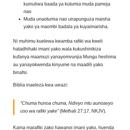
kuinuliwa baada ya kutumia muda pamoja
nao
Muda unaotumia nao unapunguza maisha
yako ya maombi badala ya kuyaimarisha.
Ni muhimu kuelewa kwamba rafiki wa kweli
hatadhihaki imani yako wala kukushinikiza
kufanya maamuzi yanayomvunjia Mungu heshima
au yanayokwenda kinyume na maadili yako
binafsi.
Biblia inaeleza kwa uwazi:
“Chuma hunoa chuma, Ndivyo mtu aunoavyo
uso wa rafiki yake”
(Methali 27:17, NKJV).
Kama marafiki zako hawanoi imani yako, huenda