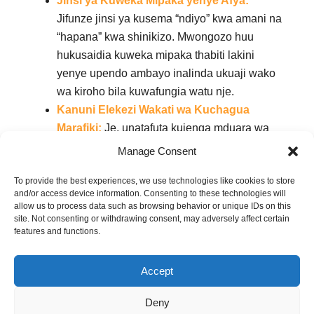
Jinsi ya Kuweka Mipaka yenye Afya:
Jifunze jinsi ya kusema “ndiyo” kwa amani na
“hapana” kwa shinikizo. Mwongozo huu
hukusaidia kuweka mipaka thabiti lakini
yenye upendo ambayo inalinda ukuaji wako
wa kiroho bila kuwafungia watu nje.
Kanuni Elekezi Wakati wa Kuchagua
Marafiki:
Je, unatafuta kujenga mduara wa
ndani wenye nguvu zaidi? Makala haya
Manage Consent
yanatoa hekima isiyo na wakati, inayoungwa
To provide the best experiences, we use technologies like cookies to store
mkono na Biblia kwa ajili ya kutambua aina
and/or access device information. Consenting to these technologies will
ya urafiki unaotegemeza kutembea kwako
allow us to process data such as browsing behavior or unique IDs on this
pamoja na Mungu.
site. Not consenting or withdrawing consent, may adversely affect certain
features and functions.
Iwe unarudi nyuma, unaegemea ndani, au
Accept
unaomba kupitia kuchanganyikiwa, nyenzo hizi
ziko hapa kukusaidia kutembea katika ukweli,
Deny
upendo, na utambuzi wa kiroho.