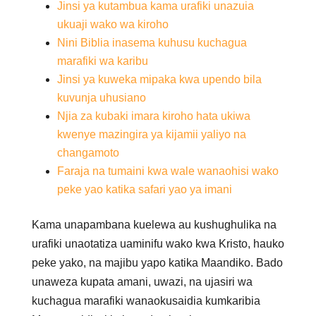
Jinsi ya kutambua kama urafiki unazuia
ukuaji wako wa kiroho
Nini Biblia inasema kuhusu kuchagua
marafiki wa karibu
Jinsi ya kuweka mipaka kwa upendo bila
kuvunja uhusiano
Njia za kubaki imara kiroho hata ukiwa
kwenye mazingira ya kijamii yaliyo na
changamoto
Faraja na tumaini kwa wale wanaohisi wako
peke yao katika safari yao ya imani
Kama unapambana kuelewa au kushughulika na
urafiki unaotatiza uaminifu wako kwa Kristo, hauko
peke yako, na majibu yapo katika Maandiko. Bado
unaweza kupata amani, uwazi, na ujasiri wa
kuchagua marafiki wanaokusaidia kumkaribia