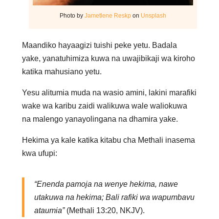
Photo by
Jametlene Reskp
on
Unsplash
Maandiko hayaagizi tuishi peke yetu. Badala
yake, yanatuhimiza kuwa na uwajibikaji wa kiroho
katika mahusiano yetu.
Yesu alitumia muda na wasio amini, lakini marafiki
wake wa karibu zaidi walikuwa wale waliokuwa
na malengo yanayolingana na dhamira yake.
Hekima ya kale katika kitabu cha Methali inasema
kwa ufupi:
“Enenda pamoja na wenye hekima, nawe
utakuwa na hekima; Bali rafiki wa wapumbavu
ataumia”
(Methali 13:20, NKJV).