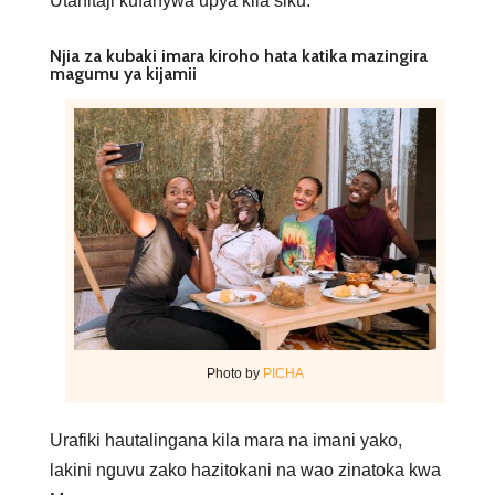
Utahitaji kufanywa upya kila siku.
Njia za kubaki imara kiroho hata katika mazingira
magumu ya kijamii
Photo by
PICHA
Urafiki hautalingana kila mara na imani yako,
lakini nguvu zako hazitokani na wao zinatoka kwa